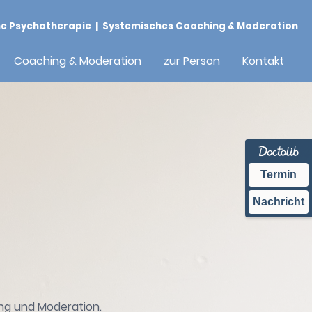
|
he Psychotherapie
Systemisches Coaching & Moderation​
Coaching & Moderation
zur Person
Kontakt
Termin
Nachricht
ng und Moderation.