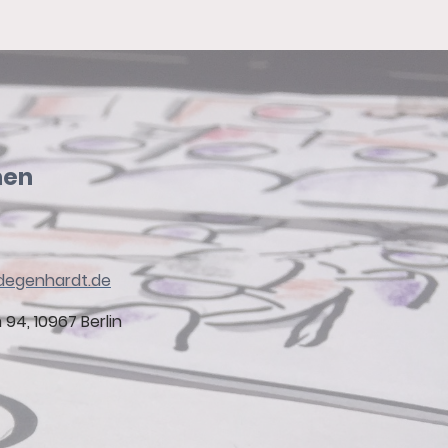
men
degenhardt.de
94, 10967 Berlin